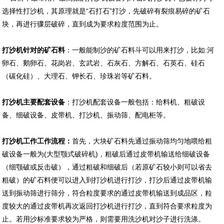
选择性打沙机，其原理就是“石打石”打沙，先破碎有裂痕易碎的矿石
块，再进行骤层破碎，直到成为要求粒度范围为止。
打沙机针对的矿石料
：一般能制沙的矿石料斗可以用来打沙，比如:河
卵石、鹅卵石、花岗岩、玄武岩、石灰石、方解石、石英石、硅石
（碳化硅）、大理石、钾长石、珍珠岩等矿石料。
打沙机主要配套设备
：打沙机配套设备一般包括：给料机、粗破设
备、细破设备、皮带机、打沙机、振动筛、配电柜等。
打沙机工作工作流程：
首先，大块矿石料先通过振动筛均匀地喂给粗
破设备一般为(大型颚式破碎机)，粗破后通过皮带机输送给细破设备
（细颚破或反击破），通过粗破和细破后（若原矿石较小则可以省去
粗破）的矿石料便可以进入到打沙机进行打沙，打沙后通过皮带机输
送到振动筛进行筛分，符合粒度要求的通过皮带机输送到成品区，粒
度较大的通过皮带机再次返回打沙机进行打沙，直到符合要求粒度为
止。若用沙标准要求较为严格，则需要用洗沙机对沙子进行洗涤。