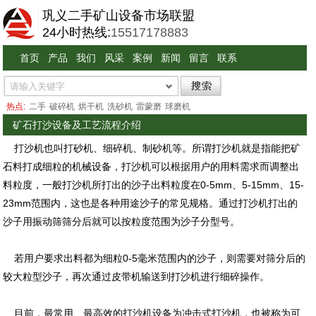
巩义二手矿山设备市场联盟
24小时热线:
15517178883
首页
产品
我们
风采
案例
新闻
留言
联系
热点:
二手
破碎机
烘干机
洗砂机
雷蒙磨
球磨机
矿石打沙设备及工艺流程介绍
打沙机也叫打砂机、细碎机、制砂机等。所谓打沙机就是指能把矿
石料打成细粒的机械设备，打沙机可以根据用户的用料需求而调整出
料粒度，一般打沙机所打出的沙子出料粒度在0-5mm、5-15mm、15-
23mm范围内，这也是各种用途沙子的常见规格。通过打沙机打出的
沙子用振动筛筛分后就可以按粒度范围为沙子分型号。
若用户要求出料都为细粒0-5毫米范围内的沙子，则需要对筛分后的
较大粒型沙子，再次通过皮带机输送到打沙机进行细碎操作。
目前，最常用、最高效的打沙机设备为冲击式打沙机，也被称为可