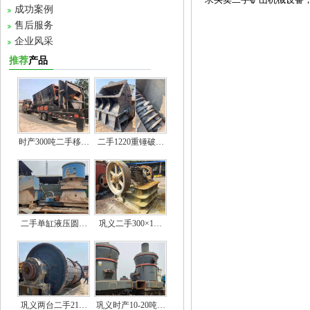
成功案例
售后服务
企业风采
推荐
产品
时产300吨二手移…
二手1220重锤破…
二手单缸液压圆…
巩义二手300×1…
巩义两台二手21…
巩义时产10-20吨…