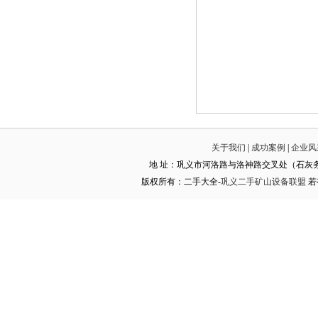
关于我们
|
成功案例
|
企业风
地 址：巩义市河洛路与洛神路交叉处（石灰务钢材大世界） 
版权所有：二手大全-
巩义二手矿山设备联盟
若