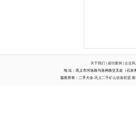
关于我们
|
成功案例
|
企业风
地 址：巩义市河洛路与洛神路交叉处（石灰务钢材大世界） 
版权所有：二手大全-
巩义二手矿山设备联盟
若