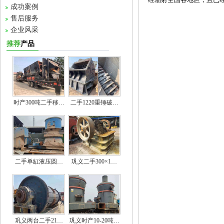
成功案例
售后服务
企业风采
推荐
产品
时产300吨二手移…
二手1220重锤破…
二手单缸液压圆…
巩义二手300×1…
巩义两台二手21…
巩义时产10-20吨…