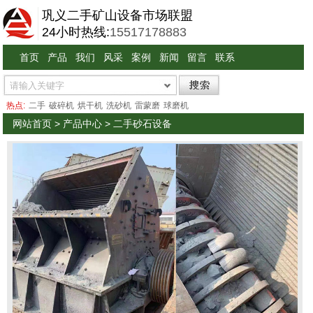
巩义二手矿山设备市场联盟
24小时热线:
15517178883
首页
产品
我们
风采
案例
新闻
留言
联系
热点:
二手
破碎机
烘干机
洗砂机
雷蒙磨
球磨机
网站首页
>
产品中心
>
二手砂石设备