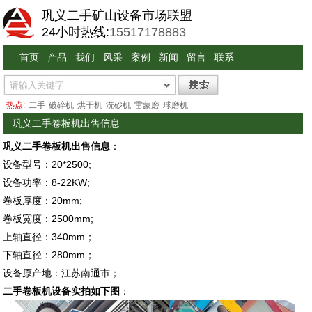
巩义二手矿山设备市场联盟
24小时热线:
15517178883
首页
产品
我们
风采
案例
新闻
留言
联系
热点:
二手
破碎机
烘干机
洗砂机
雷蒙磨
球磨机
巩义二手卷板机出售信息
巩义二手卷板机出售信息
：
设备型号：20*2500;
设备功率：8-22KW;
卷板厚度：20mm;
卷板宽度：2500mm;
上轴直径：340mm；
下轴直径：280mm；
设备原产地：江苏南通市；
二手卷板机设备实拍如下图
：